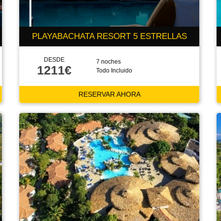
PLAYABACHATA RESORT 5 ESTRELLAS
DESDE
7 noches
1211€
Todo Incluido
RESERVAR AHORA