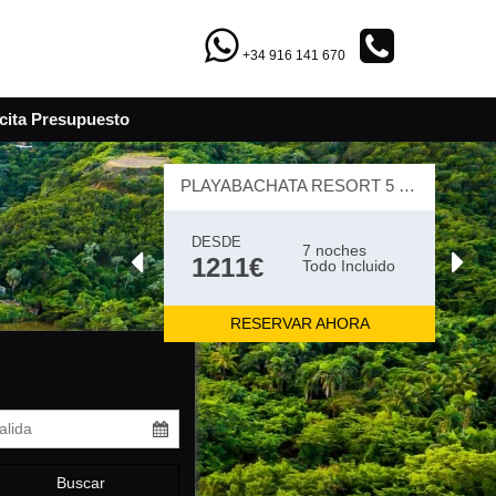
+34 916 141 670
icita Presupuesto
PLAYABACHATA RESORT 5 ESTRELLAS
DESDE
7 noches
1211€
Todo Incluido
RESERVAR AHORA
Buscar