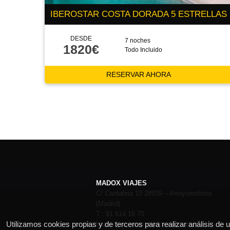
IBEROSTAR COSTA DORADA 5 ESTRELLAS
DESDE
7 noches
1820€
Todo Incluido
RESERVAR AHORA
MADOX VIAJES
C/ Cantabria 10 28939 – Arroyomolinos
(Madrid)
T.: 91 614 16 70
Utilizamos cookies propias y de terceros para realizar análisis de
https://paquetes.madoxviajes.com