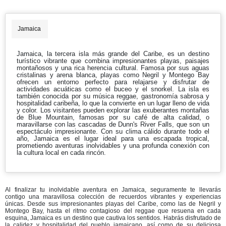
Jamaica
Jamaica, la tercera isla más grande del Caribe, es un destino
turístico vibrante que combina impresionantes playas, paisajes
montañosos y una rica herencia cultural. Famosa por sus aguas
cristalinas y arena blanca, playas como Negril y Montego Bay
ofrecen un entorno perfecto para relajarse y disfrutar de
actividades acuáticas como el buceo y el snorkel. La isla es
también conocida por su música reggae, gastronomía sabrosa y
hospitalidad caribeña, lo que la convierte en un lugar lleno de vida
y color. Los visitantes pueden explorar las exuberantes montañas
de Blue Mountain, famosas por su café de alta calidad, o
maravillarse con las cascadas de Dunn's River Falls, que son un
espectáculo impresionante. Con su clima cálido durante todo el
año, Jamaica es el lugar ideal para una escapada tropical,
prometiendo aventuras inolvidables y una profunda conexión con
la cultura local en cada rincón.
Al finalizar tu inolvidable aventura en Jamaica, seguramente te llevarás
contigo una maravillosa colección de recuerdos vibrantes y experiencias
únicas. Desde sus impresionantes playas del Caribe, como las de Negril y
Montego Bay, hasta el ritmo contagioso del reggae que resuena en cada
esquina, Jamaica es un destino que cautiva los sentidos. Habrás disfrutado de
la calidez y hospitalidad del pueblo jamaicano, así como de su deliciosa