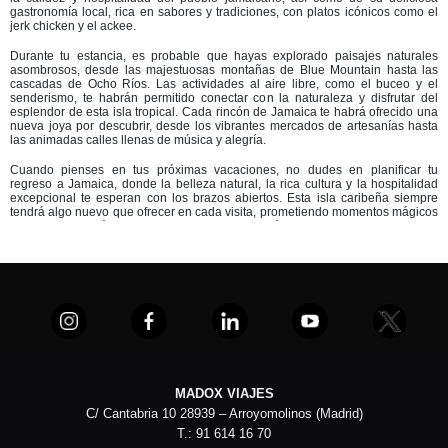
gastronomía local, rica en sabores y tradiciones, con platos icónicos como el
jerk chicken y el ackee.
Durante tu estancia, es probable que hayas explorado paisajes naturales
asombrosos, desde las majestuosas montañas de Blue Mountain hasta las
cascadas de Ocho Ríos. Las actividades al aire libre, como el buceo y el
senderismo, te habrán permitido conectar con la naturaleza y disfrutar del
esplendor de esta isla tropical. Cada rincón de Jamaica te habrá ofrecido una
nueva joya por descubrir, desde los vibrantes mercados de artesanías hasta
las animadas calles llenas de música y alegría.
Cuando pienses en tus próximas vacaciones, no dudes en planificar tu
regreso a Jamaica, donde la belleza natural, la rica cultura y la hospitalidad
excepcional te esperan con los brazos abiertos. Esta isla caribeña siempre
tendrá algo nuevo que ofrecer en cada visita, prometiendo momentos mágicos
que permanecerán contigo para siempre. ¡Tu próximo viaje a Jamaica es solo
una decisión más cerca de convertirse en realidad!
MADOX VIAJES
C/ Cantabria 10 28939 – Arroyomolinos (Madrid)
T.: 91 614 16 70