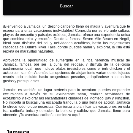
Buscar
¡Bienvenido a Jamaica, un destino caribeño lleno de magia y aventura que te
espera para unas vacaciones inolvidables! Conocida por su vibrante cultura,
playas de ensueño y paisajes exóticos, Jamaica ofrece una experiencia única
que combina relax y emoción. Desde la famosa Seven Mile Beach en Negril,
ideal para disfrutar del sol y actividades acuáticas, hasta las majestuosas
cascadas de Dunn's River Falls, donde puedes nadar y explorar, la isla está
repleta de maravillas naturales.
Aprovecha la oportunidad de sumergirte en la rica herencia musical de
Jamaica, famosa por ser la cuna del reggae, y disfruta de la deliciosa
gastronomía local, que incluye platos irresistibles como el jerk chicken y el
ackee con salmón. Además, las opciones de alojamiento varían desde lujosos
resorts todo incluido hasta acogedoras posadas, adaptándose a todos los
gustos y presupuestos.
Jamaica es también un lugar perfecto para la aventura: puedes emprender
excursiones a través de su exuberante selva, realizar actividades de
ecoturismo y explorar las encantadoras ciudades de Montego Bay y Kingston.
No importa si buscas una escapada tranquila o una llena de acción, Jamaica
te ofrece todo lo que necesitas. Comienza a planificar tus vacaciones en esta
isla caribeña única y descubre la belleza y calidez que Jamaica tiene para
ofrecerte. ¡Tu aventura caribeña comienza aquí!
Jamaica