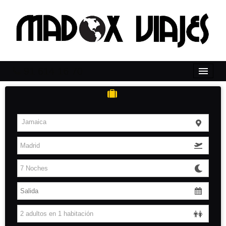
91 614 16 70
Inicio
Caribe
Jamaica
África
Islas Baleares
Islas Canarias
Solicita Presupuesto