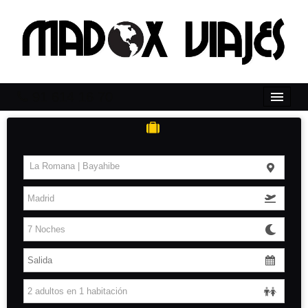
91 614 16 70
Inicio
Caribe
La Romana | Bayahibe
África
Islas Baleares
Islas Canarias
Solicita Presupuesto